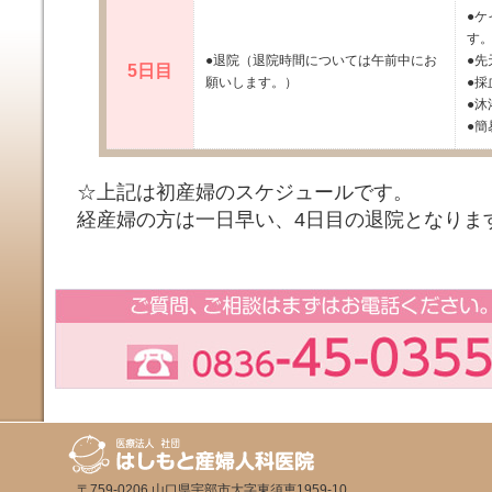
●
す
●退院（退院時間については午前中にお
●
5日目
願いします。）
●採
●沐
●簡
☆上記は初産婦のスケジュールです。
経産婦の方は一日早い、4日目の退院となりま
〒759-0206 山口県宇部市大字東須恵1959-10