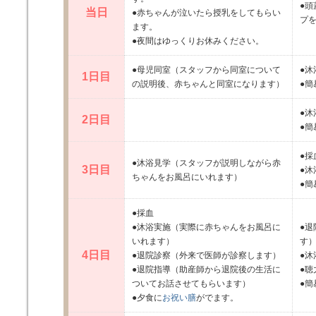
●
当日
●赤ちゃんが泣いたら授乳をしてもらい
プ
ます。
●夜間はゆっくりお休みください。
●母児同室（スタッフから同室について
●沐
1日目
の説明後、赤ちゃんと同室になります）
●簡
●沐
2日目
●簡
●採
●沐浴見学（スタッフが説明しながら赤
3日目
●沐
ちゃんをお風呂にいれます）
●簡
●採血
●沐浴実施（実際に赤ちゃんをお風呂に
●
いれます）
す
4日目
●退院診察（外来で医師が診察します）
●沐
●退院指導（助産師から退院後の生活に
●
ついてお話させてもらいます）
●簡
●夕食に
お祝い膳
がでます。