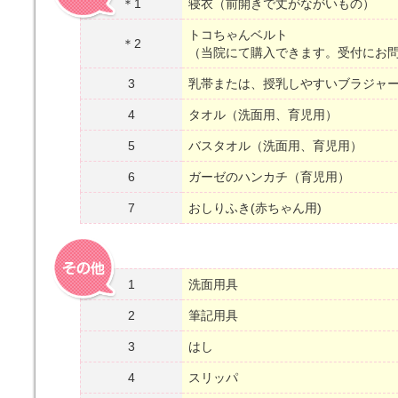
＊1
寝衣（前開きで丈がながいもの）
トコちゃんベルト
＊2
（当院にて購入できます。受付にお
3
乳帯または、授乳しやすいブラジャ
4
タオル（洗面用、育児用）
5
バスタオル（洗面用、育児用）
6
ガーゼのハンカチ（育児用）
7
おしりふき(赤ちゃん用)
1
洗面用具
2
筆記用具
3
はし
4
スリッパ